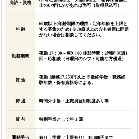
免許・資格
士のいずれかがあれば尚可（取得見込可）
69歳以下(年齢制限の理由：定年年齢を上限と
年 齢
する募集のため) ※70歳以上の方も健康に問題
がない場合は相談してください。
夜勤 17：30～翌9：00 休憩時間：2時間 ※週1
勤務期間
回～応相談（日曜日のシフト可能な方優遇）
夜勤 1勤務17,253円以上 ※最終学歴・職務経
賃 金
験年数・保有資格等による。
待 遇
時間外手当・正職員登用制度あり等
賞 与
特別手当として年 1 回
通勤手当
有り：実費（上限有り） 30,000円まで