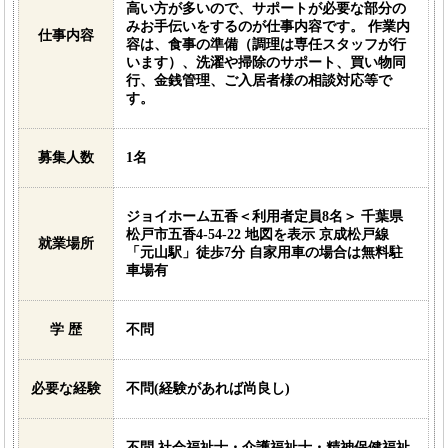
高い方が多いので、サポートが必要な部分の
みお手伝いをするのが仕事内容です。 作業内
仕事内容
容は、食事の準備（調理は専任スタッフが行
います）、洗濯や掃除のサポート、買い物同
行、金銭管理、ご入居者様の相談対応等で
す。
募集人数
1名
ジョイホーム五香＜利用者定員8名＞ 千葉県
松戸市五香4-54-22 地図を表示 京成松戸線
就業場所
「元山駅」徒歩7分 自家用車の場合は無料駐
車場有
学 歴
不問
必要な経験
不問(経験があれば尚良し)
不問 社会福祉士・介護福祉士・精神保健福祉